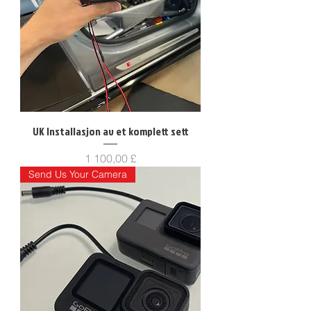
UK Installasjon av et komplett sett
Pris
1 100,00 £
Send Us Your Camera