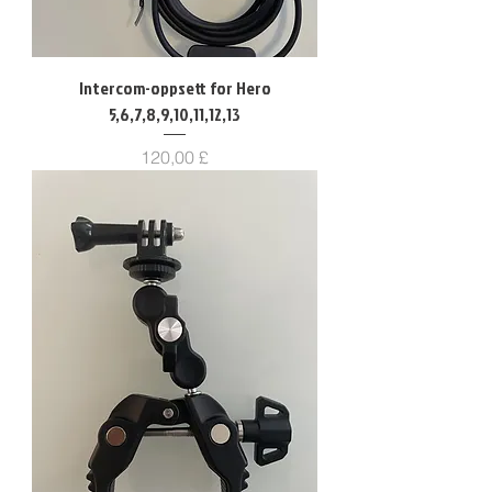
Intercom-oppsett for Hero
5,6,7,8,9,10,11,12,13
Pris
120,00 £