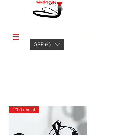
GBP (£)
1000+ solgt