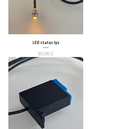
LED status lys
Pris
60,00 £