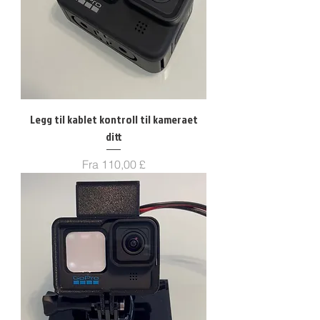
Legg til kablet kontroll til kameraet
ditt
Salgspris
Fra
110,00 £