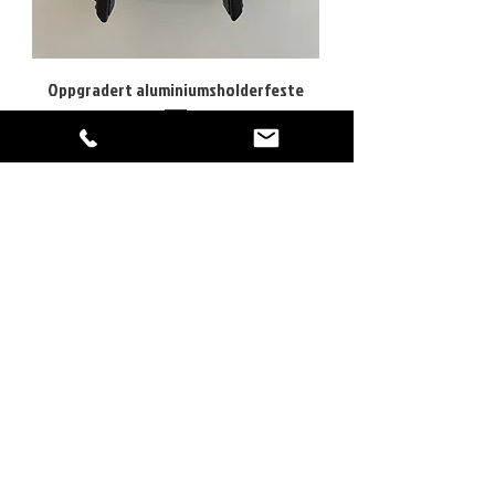
Oppgradert aluminiumsholderfeste
Pris
99,00 £