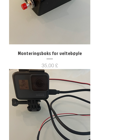
Monteringsboks for veltebøyle
Pris
35,00 £