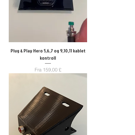
Plug & Play Hero 5,6,7 og 9,10,11 kablet
kontroll
Salgspris
Fra
159,00 £