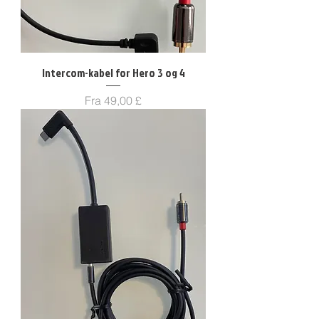
Intercom-kabel for Hero 3 og 4
Salgspris
Fra
49,00 £