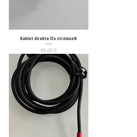
Kablet direkte 12v strømsett
Pris
85,00 £