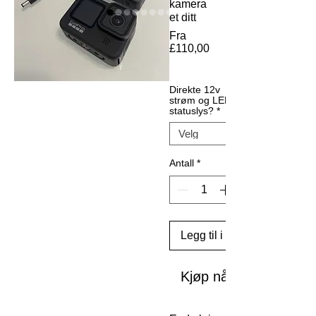
kamera
et ditt
Fra
£110,00
Salgspris
Direkte 12v
strøm og LED-
statuslys?
*
Antall
*
Legg til i handlekurv
Kjøp nå