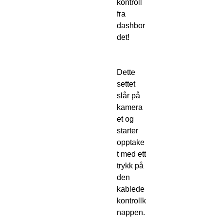
kontroll
fra
dashbor
det!
Dette
settet
slår på
kamera
et og
starter
opptake
t med ett
trykk på
den
kablede
kontrollk
nappen.