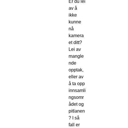
Er du lei
av å
ikke
kunne
nå
kamera
et ditt?
Lei av
mangle
nde
opptak,
eller av
å ta opp
innsamli
ngsomr
ådet og
pitlanen
? I så
fall er