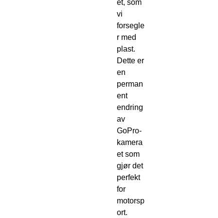
et, som
vi
forsegle
r med
plast.
Dette er
en
perman
ent
endring
av
GoPro-
kamera
et som
gjør det
perfekt
for
motorsp
ort.