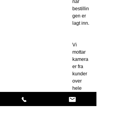
når
bestillin
gen er
lagt inn.
Vi
mottar
kamera
er fra
kunder
over
hele
verden!
Ikke nøl
med å
ta
kontakt
uansett