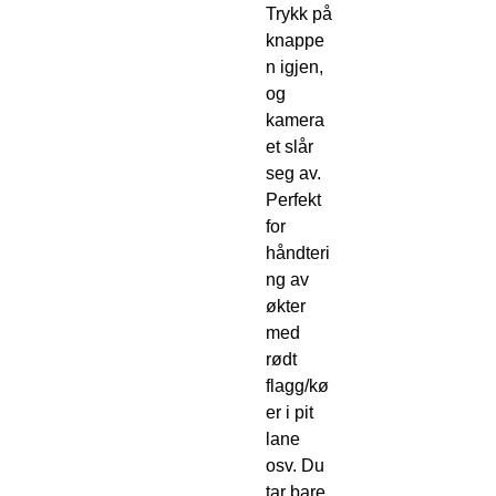
Trykk på
knappe
n igjen,
og
kamera
et slår
seg av.
Perfekt
for
håndteri
ng av
økter
med
rødt
flagg/kø
er i pit
lane
osv. Du
tar bare