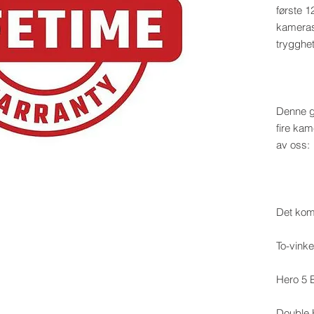
første 
kamerasy
trygghet
Denne ga
fire ka
av oss:
Det komp
To-vinke
Hero 5 
Double 