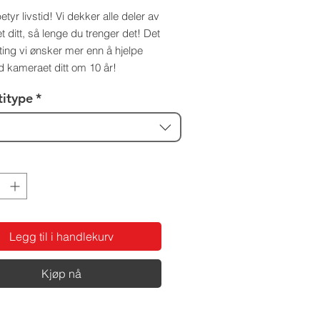
betyr livstid! Vi dekker alle deler av
 ditt, så lenge du trenger det! Det
ting vi ønsker mer enn å hjelpe
 kameraet ditt om 10 år!
titype
*
Legg til i handlekurv
Kjøp nå