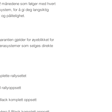
12 månedene som følger med hvert
stem, for å gi deg langsiktig
 og pålitelighet.
rantien gjelder for øyeblikket for
merasystemer som selges direkte
lette rallysettet
l rallyoppsett
Black komplett oppsett
Hero 5 Black komplett oppsett