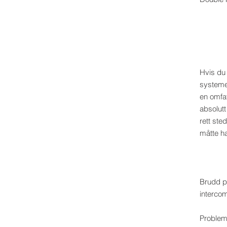
Hvis du 
systemen
en omfa
absolutt
rett ste
måtte ha
Brudd på
interco
Problem 