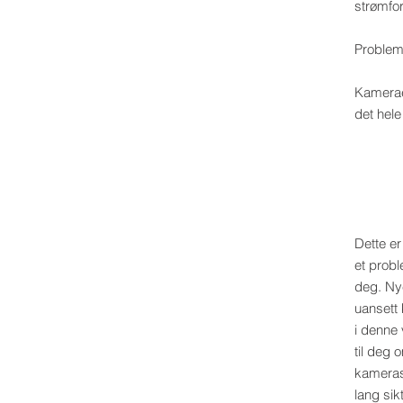
strømfo
Problem
Kameraet
det hele
Dette er
et probl
deg. Nye
uansett
i denne 
til deg
kamerase
lang sikt