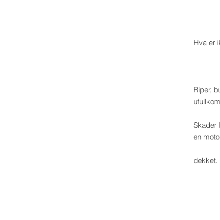
Hva er 
Riper, b
ufullko
Skader f
en moto
dekket.