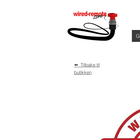
G
⬅️ Tilbake til
butikken