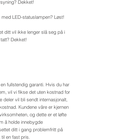
rsyning? Dekket!
 med LED-statuslampen? Løst!
 ditt vil ikke lenger slå seg på i
 tatt? Dekket!
 en fullstendig garanti. Hvis du har
em, vil vi fikse det uten kostnad for
 deler vil bli sendt internasjonalt,
 kostnad. Kundene våre er kjernen
virksomheten, og dette er et løfte
 om å holde innebygde
ttet ditt i gang problemfritt på
 til en fast pris.