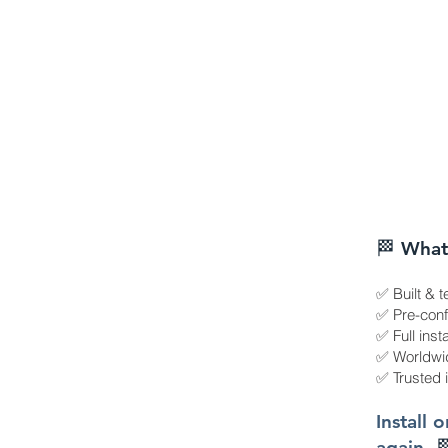
🏁 What
✅ Built & t
✅ Pre-confi
✅ Full inst
✅ Worldwid
✅ Trusted 
Install 
again.
