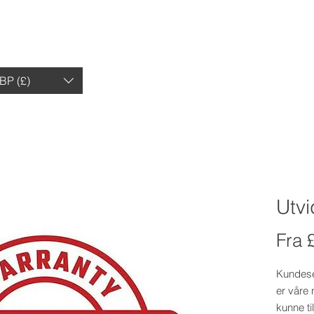
HJEM
BUTIKK
ANMELDELSER
ANM
BP (£)
Utvi
Fra
Kundeser
er våre 
kunne ti