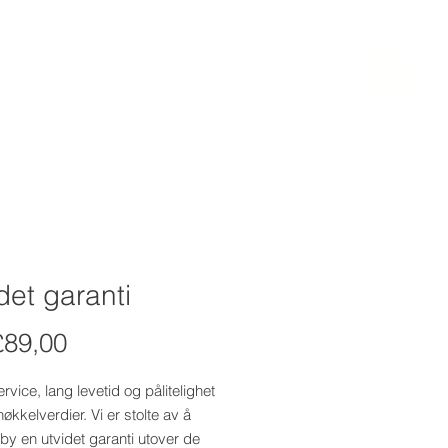
ELDELSER
More
LOG IN
det garanti
Salgspris
£89,00
vice, lang levetid og pålitelighet
nøkkelverdier. Vi er stolte av å
lby en utvidet garanti utover de