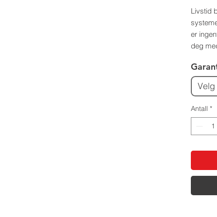
Livstid 
systemet
er ingen
deg med
Garan
Velg
Antall
*